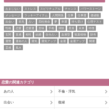
おまじない
ストレス
スピリチュアル
チャンス
パワーストーン
メッセージ
ラッキーアイテム
人間関係
仕事
仕事運
価値観
出会い
前兆
占い
四柱推命
夢
幸運
待ち受け
心理テスト
性格
恋愛
恋愛運
意味
手相
掃除
星座
未来
特徴
玄関
直感
相性
結婚
自分占い
血液型
観葉植物
財布
運勢
運命の人
運気
運気アップ
金運
金運アップ
開運
霊感
風水
恋愛の関連カテゴリ
あの人
不倫・浮気
出会い
復縁