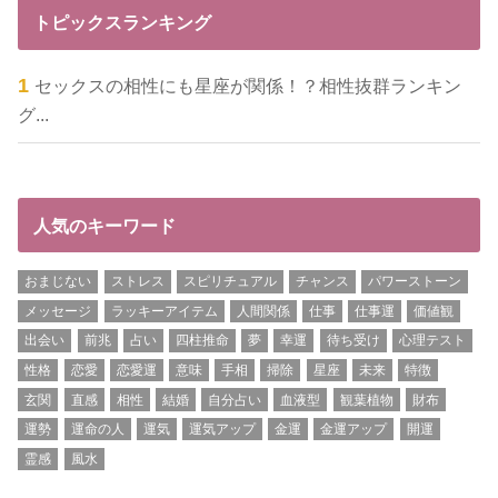
トピックスランキング
セックスの相性にも星座が関係！？相性抜群ランキン
グ...
人気のキーワード
おまじない
ストレス
スピリチュアル
チャンス
パワーストーン
メッセージ
ラッキーアイテム
人間関係
仕事
仕事運
価値観
出会い
前兆
占い
四柱推命
夢
幸運
待ち受け
心理テスト
性格
恋愛
恋愛運
意味
手相
掃除
星座
未来
特徴
玄関
直感
相性
結婚
自分占い
血液型
観葉植物
財布
運勢
運命の人
運気
運気アップ
金運
金運アップ
開運
霊感
風水