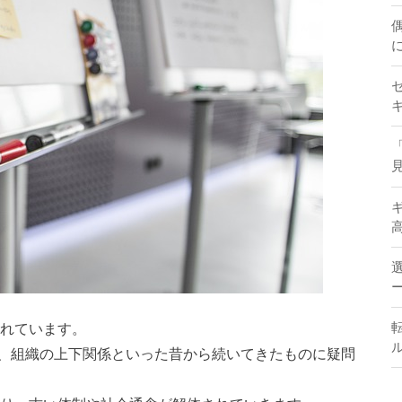
に
キ
見
高
ー
われています。
ル
、組織の上下関係といった昔から続いてきたものに疑問