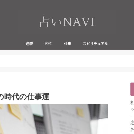
恋愛
相性
仕事
スピリチュアル
片思い
出会い
あの人
復縁
恋の行方
不倫・浮気
恋愛
人間関係
結婚
セックス
お金
血液型
仕事
転職
才能
独立開業
出世
人間関係
スピリチュアル
前世
オーラ
霊感
風の時代の仕事運
ッ
お