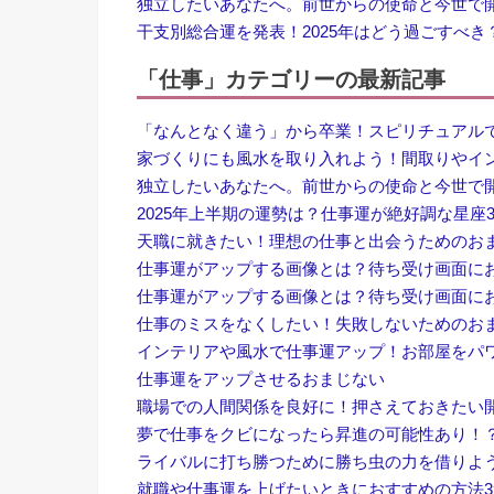
独立したいあなたへ。前世からの使命と今世で
干支別総合運を発表！2025年はどう過ごすべき
「仕事」カテゴリーの最新記事
「なんとなく違う」から卒業！スピリチュアル
家づくりにも風水を取り入れよう！間取りやイ
独立したいあなたへ。前世からの使命と今世で
2025年上半期の運勢は？仕事運が絶好調な星座
天職に就きたい！理想の仕事と出会うためのお
仕事運がアップする画像とは？待ち受け画面に
仕事運がアップする画像とは？待ち受け画面に
仕事のミスをなくしたい！失敗しないためのお
インテリアや風水で仕事運アップ！お部屋をパ
仕事運をアップさせるおまじない
職場での人間関係を良好に！押さえておきたい
夢で仕事をクビになったら昇進の可能性あり！
ライバルに打ち勝つために勝ち虫の力を借りよ
就職や仕事運を上げたいときにおすすめの方法3