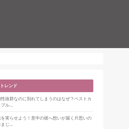
トレンド
相性抜群なのに別れてしまうのはなぜ？ベストカ
プル...
恋を実らせよう！意中の彼へ想いが届く片思いの
まじ...