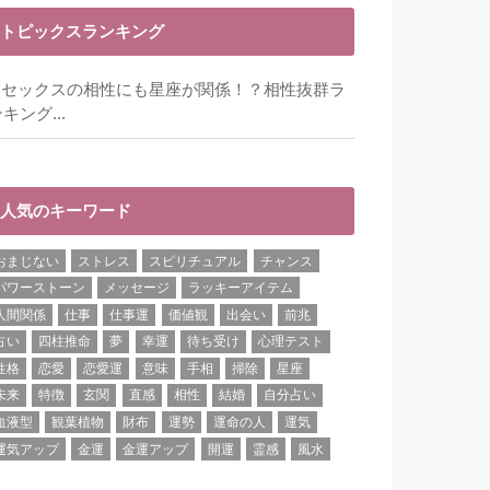
トピックスランキング
セックスの相性にも星座が関係！？相性抜群ラ
キング...
人気のキーワード
おまじない
ストレス
スピリチュアル
チャンス
パワーストーン
メッセージ
ラッキーアイテム
人間関係
仕事
仕事運
価値観
出会い
前兆
占い
四柱推命
夢
幸運
待ち受け
心理テスト
性格
恋愛
恋愛運
意味
手相
掃除
星座
未来
特徴
玄関
直感
相性
結婚
自分占い
血液型
観葉植物
財布
運勢
運命の人
運気
運気アップ
金運
金運アップ
開運
霊感
風水