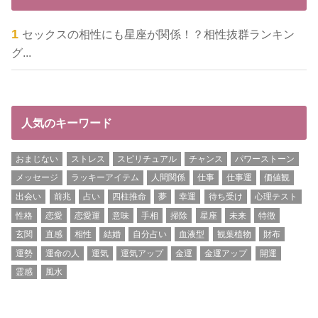
セックスの相性にも星座が関係！？相性抜群ランキン
グ...
人気のキーワード
おまじない
ストレス
スピリチュアル
チャンス
パワーストーン
メッセージ
ラッキーアイテム
人間関係
仕事
仕事運
価値観
出会い
前兆
占い
四柱推命
夢
幸運
待ち受け
心理テスト
性格
恋愛
恋愛運
意味
手相
掃除
星座
未来
特徴
玄関
直感
相性
結婚
自分占い
血液型
観葉植物
財布
運勢
運命の人
運気
運気アップ
金運
金運アップ
開運
霊感
風水