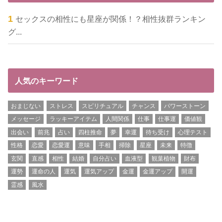
セックスの相性にも星座が関係！？相性抜群ランキン
グ...
人気のキーワード
おまじない
ストレス
スピリチュアル
チャンス
パワーストーン
メッセージ
ラッキーアイテム
人間関係
仕事
仕事運
価値観
出会い
前兆
占い
四柱推命
夢
幸運
待ち受け
心理テスト
性格
恋愛
恋愛運
意味
手相
掃除
星座
未来
特徴
玄関
直感
相性
結婚
自分占い
血液型
観葉植物
財布
運勢
運命の人
運気
運気アップ
金運
金運アップ
開運
霊感
風水