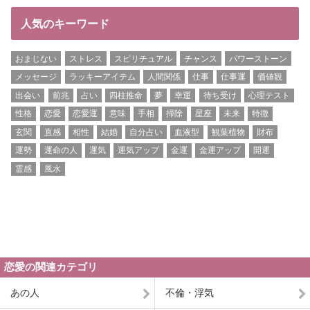
人気のキーワード
おまじない
ストレス
スピリチュアル
チャンス
パワーストーン
メッセージ
ラッキーアイテム
人間関係
仕事
仕事運
価値観
出会い
前兆
占い
四柱推命
夢
幸運
待ち受け
心理テスト
性格
恋愛
恋愛運
意味
手相
掃除
星座
未来
特徴
玄関
直感
相性
結婚
自分占い
血液型
観葉植物
財布
運勢
運命の人
運気
運気アップ
金運
金運アップ
開運
霊感
風水
恋愛の関連カテゴリ
あの人
不倫・浮気