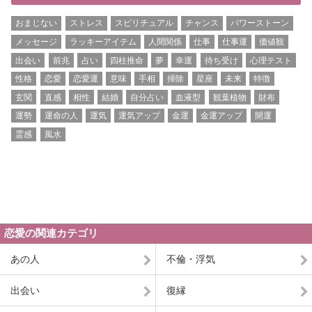
おまじない
ストレス
スピリチュアル
チャンス
パワーストーン
メッセージ
ラッキーアイテム
人間関係
仕事
仕事運
価値観
出会い
前兆
占い
四柱推命
夢
幸運
待ち受け
心理テスト
性格
恋愛
恋愛運
意味
手相
掃除
星座
未来
特徴
玄関
直感
相性
結婚
自分占い
血液型
観葉植物
財布
運勢
運命の人
運気
運気アップ
金運
金運アップ
開運
霊感
風水
恋愛の関連カテゴリ
あの人
不倫・浮気
出会い
復縁