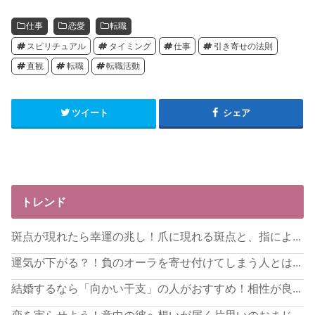
仕事
恋愛
転職
スピリチュアル
タイミング
仕事
引き寄せの法則
直観
転職
転職活動
ツイート
シェア
トレンド
斑点が現れたら幸運の兆し！爪に現れる斑点と、指によ...
運気が下がる？！負のオーラを寄せ付けてしまう人とは...
結婚するなら「向かい干支」の人がおすすめ！相性が良...
恋を実らせよう！意中の彼へ想いが届く片思いのおまじ...