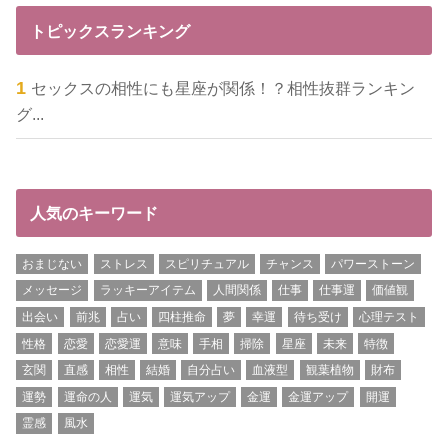
トピックスランキング
セックスの相性にも星座が関係！？相性抜群ランキン
グ...
人気のキーワード
おまじない
ストレス
スピリチュアル
チャンス
パワーストーン
メッセージ
ラッキーアイテム
人間関係
仕事
仕事運
価値観
出会い
前兆
占い
四柱推命
夢
幸運
待ち受け
心理テスト
性格
恋愛
恋愛運
意味
手相
掃除
星座
未来
特徴
玄関
直感
相性
結婚
自分占い
血液型
観葉植物
財布
運勢
運命の人
運気
運気アップ
金運
金運アップ
開運
霊感
風水