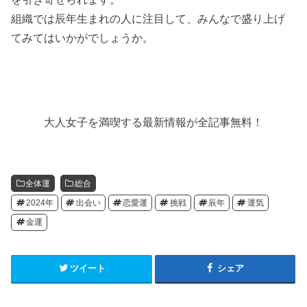
組織では辰年生まれの人に注目して、みんなで盛り上げ
てみてはいかがでしょうか。
大人女子を満喫する最新情報が全記事無料！
全体運
総合
2024年
出会い
恋愛運
挑戦
辰年
運気
金運
ツイート
シェア